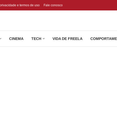
 privacidade e termos de uso
Fale conosco
CINEMA
TECH
VIDA DE FREELA
COMPORTAME