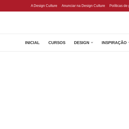
A Design Culture
Anunciar na Design Culture
Políticas de
INICIAL
CURSOS
DESIGN
INSPIRAÇÃO