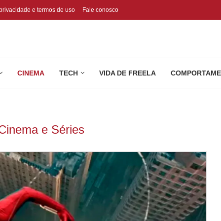
 privacidade e termos de uso
Fale conosco
CINEMA
TECH
VIDA DE FREELA
COMPORTAME
Cinema e Séries