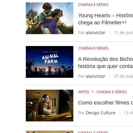
CINEMA E SÉRIES
Young Hearts – Histór
chega ao Filmelier+!
Por
alanvictor
11 de jun
CINEMA E SÉRIES
A Revolução dos Bicho
história que quer conta
Por
alanvictor
27 de ma
ARTES
CINEMA E SÉRIES
Como escolher filmes on
Por
Design Culture
13 d
CINEMA E SÉRIES