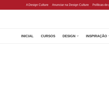
A Design Culture
Anunciar na Design Culture
Políticas de
INICIAL
CURSOS
DESIGN
INSPIRAÇÃO