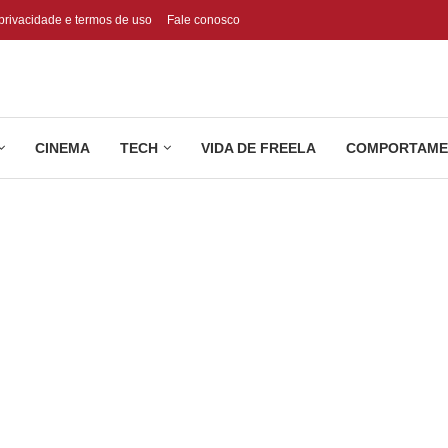
 privacidade e termos de uso
Fale conosco
CINEMA
TECH
VIDA DE FREELA
COMPORTAME