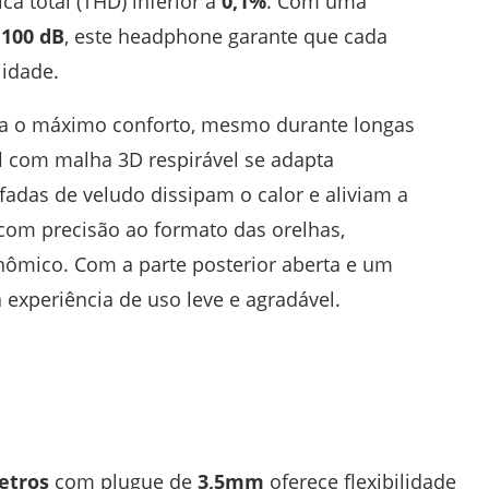
a total (THD) inferior a
0,1%
. Com uma
e
100 dB
, este headphone garante que cada
lidade.
a o máximo conforto, mesmo durante longas
l
com malha 3D respirável se adapta
adas de veludo dissipam o calor e aliviam a
om precisão ao formato das orelhas,
nômico. Com a parte posterior aberta e um
experiência de uso leve e agradável.
etros
com plugue de
3,5mm
oferece flexibilidade