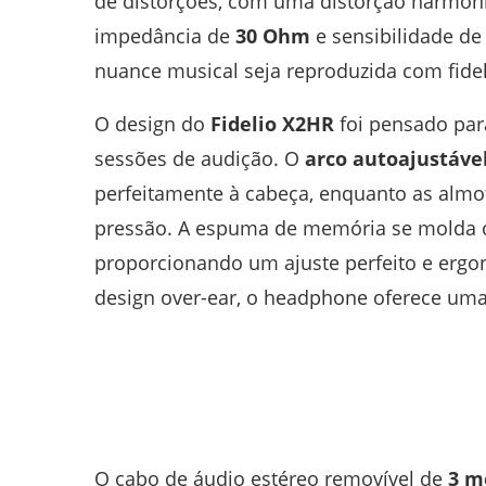
de distorções, com uma distorção harmônic
impedância de
30 Ohm
e sensibilidade d
nuance musical seja reproduzida com fide
O design do
Fidelio X2HR
foi pensado par
sessões de audição. O
arco autoajustáve
perfeitamente à cabeça, enquanto as almof
pressão. A espuma de memória se molda c
proporcionando um ajuste perfeito e ergo
design over-ear, o headphone oferece uma 
O cabo de áudio estéreo removível de
3 m