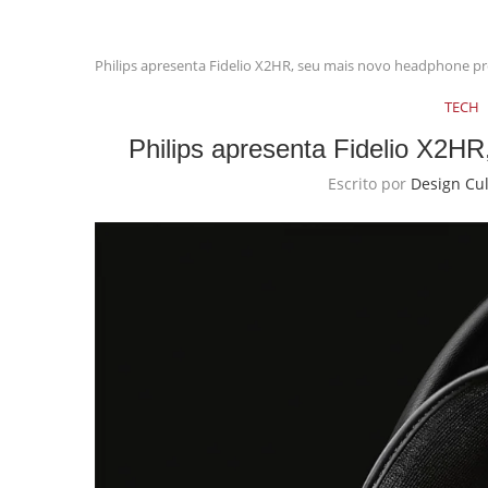
Philips apresenta Fidelio X2HR, seu mais novo headphone 
TECH
Philips apresenta Fidelio X2
Escrito por
Design Cu