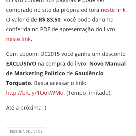
O livro contém 303 páginas e pode ser
comprado no site da própria editora
neste link
.
O valor é de
R$ 83,50
. Você pode dar uma
conferida no PDF de apresentação do livro
neste link
.
Com cupom: DC2015 você ganha um desconto
EXCLUSIVO
na compra do livro:
Novo Manual
de Marketing Político
de
Gaudêncio
Torquato
. Basta acessar o link:
http://bit.ly/1OokWMo
. (Tempo limitado).
Até a próxima :)
RESENHA DE LIVROS