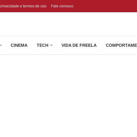
 privacidade e termos de uso
Fale conosco
CINEMA
TECH
VIDA DE FREELA
COMPORTAME