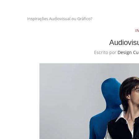
Inspirações
Audiovisual ou Gráfico?
I
Audiovis
Escrito por
Design Cu