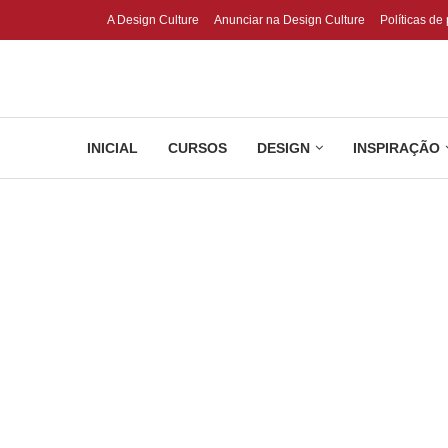
A Design Culture
Anunciar na Design Culture
Políticas de
INICIAL
CURSOS
DESIGN
INSPIRAÇÃO