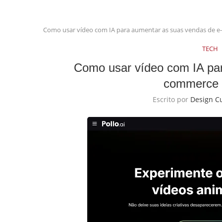
Como usar vídeo com IA para aumentar as suas vendas de
TECH
Como usar vídeo com IA pa
commerce 
Escrito por
Design C