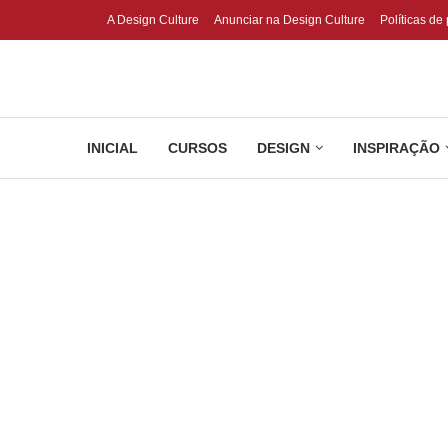
A Design Culture
Anunciar na Design Culture
Políticas de
INICIAL
CURSOS
DESIGN
INSPIRAÇÃO