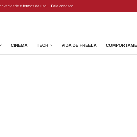
 privacidade e termos de uso
Fale conosco
CINEMA
TECH
VIDA DE FREELA
COMPORTAME