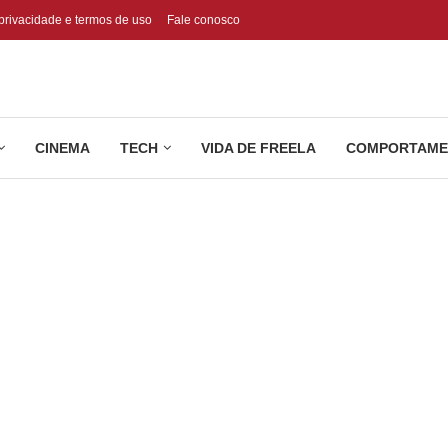
 privacidade e termos de uso
Fale conosco
CINEMA
TECH
VIDA DE FREELA
COMPORTAME