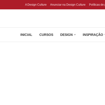
A Design Culture
Anunciar na Design Culture
Políticas de
INICIAL
CURSOS
DESIGN
INSPIRAÇÃO