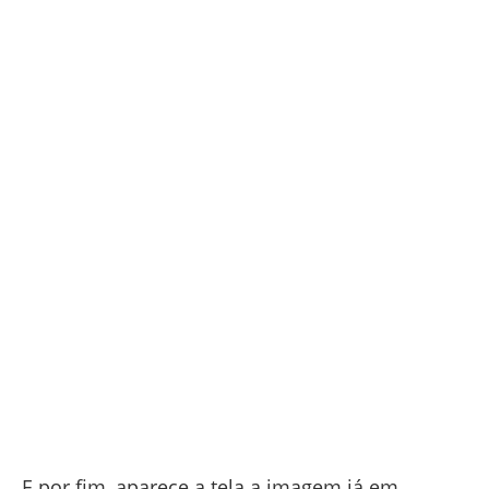
E por fim, aparece a tela a imagem já em