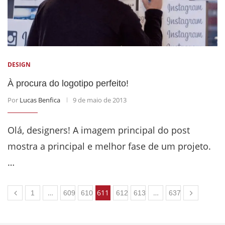
DESIGN
À procura do logotipo perfeito!
Por
Lucas Benfica
9 de maio de 2013
Olá, designers! A imagem principal do post
mostra a principal e melhor fase de um projeto.
…
…
611
…
1
609
610
612
613
637