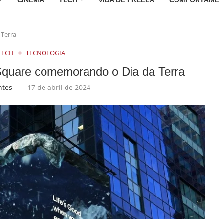
CINEMA
TECH
VIDA DE FREELA
COMPORTAME
 Terra
TECH
TECNOLOGIA
Square comemorando o Dia da Terra
ntes
17 de abril de 2024