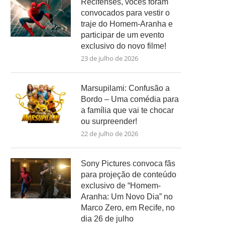
Recifenses, vocês foram
convocados para vestir o
traje do Homem-Aranha e
participar de um evento
exclusivo do novo filme!
23 de julho de 2026
Marsupilami: Confusão a
Bordo – Uma comédia para
a família que vai te chocar
ou surpreender!
22 de julho de 2026
Sony Pictures convoca fãs
para projeção de conteúdo
exclusivo de “Homem-
Aranha: Um Novo Dia” no
Marco Zero, em Recife, no
dia 26 de julho