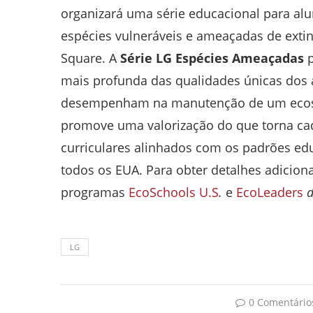
organizará uma série educacional para al
espécies vulneráveis e ameaçadas de extin
Square. A
Série
LG Espécies Ameaçadas
p
mais profunda das qualidades únicas dos
desempenham na manutenção de um ecos
promove uma valorização do que torna cada
curriculares alinhados com os padrões ed
todos os EUA. Para obter detalhes adicion
programas
EcoSchools U.S
.
e
EcoLeaders
d
LG
0 Comentário