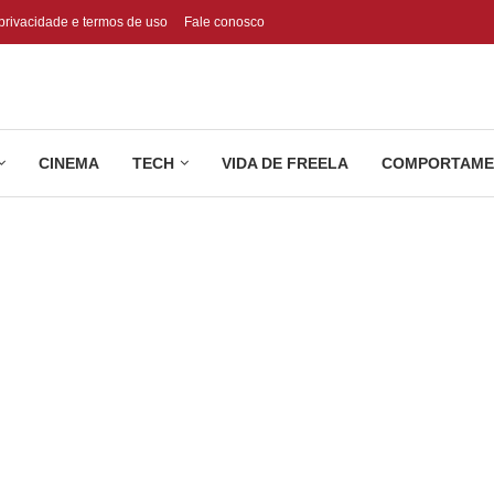
 privacidade e termos de uso
Fale conosco
CINEMA
TECH
VIDA DE FREELA
COMPORTAME