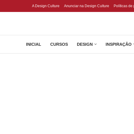
A Design Culture
Anunciar na Design Culture
Políticas de
INICIAL
CURSOS
DESIGN
INSPIRAÇÃO