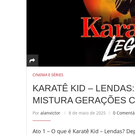
CINEMA E SÉRIES
KARATÊ KID – LENDAS
MISTURA GERAÇÕES C
Por
alanvictor
8 de maio de 2025
0 Comentá
Ato 1 – O que é Karatê Kid – Lendas? 