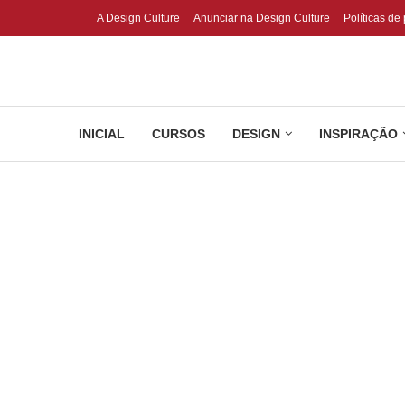
A Design Culture
Anunciar na Design Culture
Políticas de
INICIAL
CURSOS
DESIGN
INSPIRAÇÃO