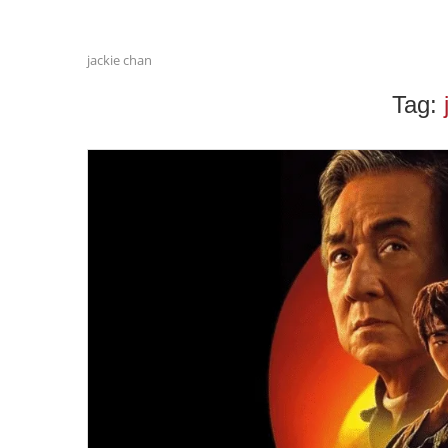
jackie chan
Tag: