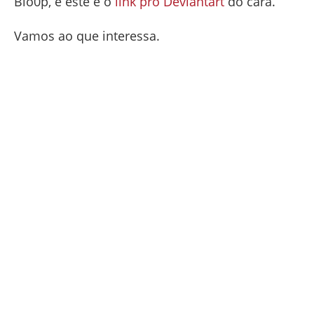
Blo0p, e este é o
link pro Deviantart
do cara.
Vamos ao que interessa.