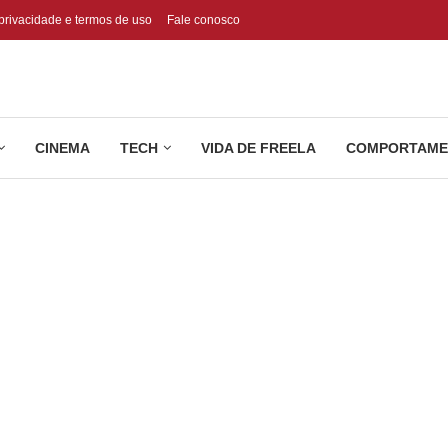
 privacidade e termos de uso
Fale conosco
CINEMA
TECH
VIDA DE FREELA
COMPORTAME