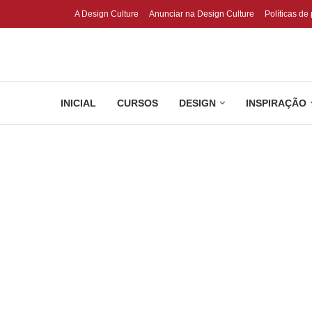
A Design Culture
Anunciar na Design Culture
Políticas de
INICIAL
CURSOS
DESIGN
INSPIRAÇÃO