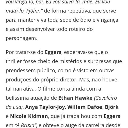
vou vingá-lo, pai. Eu vou salvá-la, mãe. Eu vou
matá-lo, Fjölnr.”
de forma repetitiva, que serve
para manter viva toda sede de ódio e vingança
e assim desenvolver todo roteiro do
personagem.
Por tratar-se do
Eggers
, esperava-se que o
thriller fosse cheio de mistérios e surpresas que
prendessem público, como é visto em outras
produções do próprio diretor. Mas, não houve
tal narrativa. O filme conta ainda com a
belíssima atuação de
Ethan Hawke
(Cavaleiro
da Lua)
,
Anya Taylor-Joy
,
Willem Dafoe
,
Björk
e
Nicole Kidman
, que já trabalhou com
Eggers
em
“A Bruxa”
, e obteve o auge da carreira desde