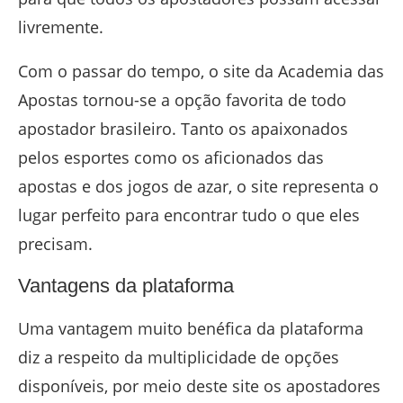
livremente.
Com o passar do tempo, o site da Academia das
Apostas tornou-se a opção favorita de todo
apostador brasileiro. Tanto os apaixonados
pelos esportes como os aficionados das
apostas e dos jogos de azar, o site representa o
lugar perfeito para encontrar tudo o que eles
precisam.
Vantagens da plataforma
Uma vantagem muito benéfica da plataforma
diz a respeito da multiplicidade de opções
disponíveis, por meio deste site os apostadores