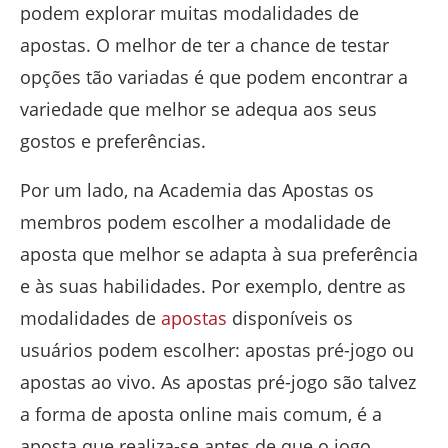
podem explorar muitas modalidades de
apostas. O melhor de ter a chance de testar
opções tão variadas é que podem encontrar a
variedade que melhor se adequa aos seus
gostos e preferências.
Por um lado, na Academia das Apostas os
membros podem escolher a modalidade de
aposta que melhor se adapta à sua preferência
e às suas habilidades. Por exemplo, dentre as
modalidades de
apostas
disponíveis os
usuários podem escolher: apostas pré-jogo ou
apostas ao vivo. As apostas pré-jogo são talvez
a forma de aposta online mais comum, é a
aposta que realiza-se antes de que o jogo