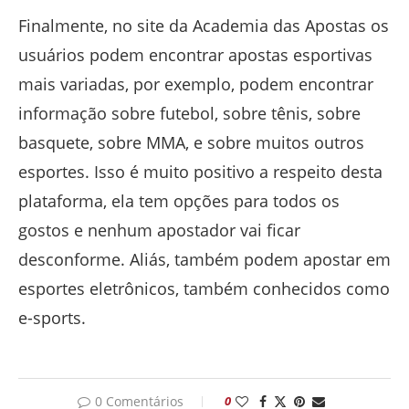
Finalmente, no site da Academia das Apostas os
usuários podem encontrar apostas esportivas
mais variadas, por exemplo, podem encontrar
informação sobre futebol, sobre tênis, sobre
basquete, sobre MMA, e sobre muitos outros
esportes. Isso é muito positivo a respeito desta
plataforma, ela tem opções para todos os
gostos e nenhum apostador vai ficar
desconforme. Aliás, também podem apostar em
esportes eletrônicos, também conhecidos como
e-sports.
0 Comentários
0