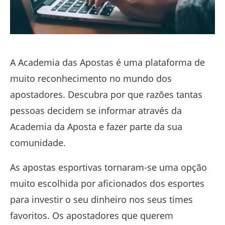
A Academia das Apostas é uma plataforma de
muito reconhecimento no mundo dos
apostadores. Descubra por que razões tantas
pessoas decidem se informar através da
Academia da Aposta e fazer parte da sua
comunidade.
As apostas esportivas tornaram-se uma opção
muito escolhida por aficionados dos esportes
para investir o seu dinheiro nos seus times
favoritos. Os apostadores que querem