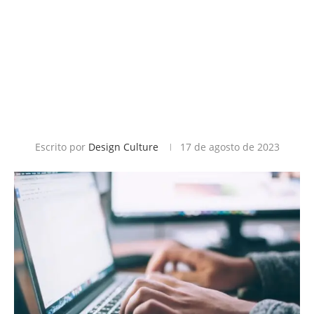
Escrito por
Design Culture
17 de agosto de 2023