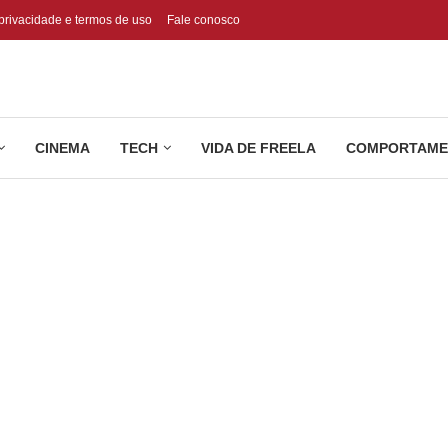
 privacidade e termos de uso
Fale conosco
CINEMA
TECH
VIDA DE FREELA
COMPORTAME