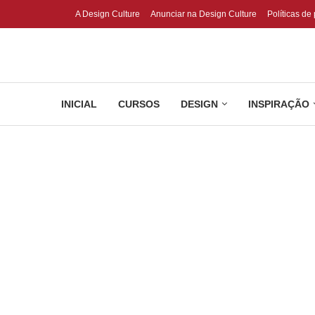
A Design Culture
Anunciar na Design Culture
Políticas de
INICIAL
CURSOS
DESIGN
INSPIRAÇÃO