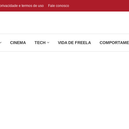
 privacidade e termos de uso
Fale conosco
CINEMA
TECH
VIDA DE FREELA
COMPORTAME