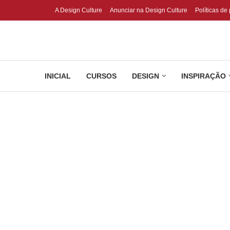
A Design Culture
Anunciar na Design Culture
Políticas de
INICIAL
CURSOS
DESIGN
INSPIRAÇÃO