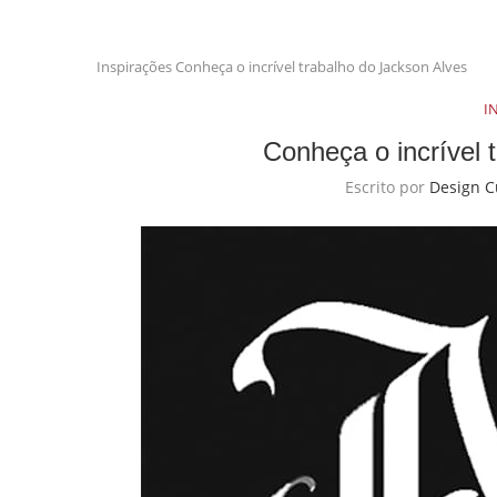
Inspirações
Conheça o incrível trabalho do Jackson Alves
I
Conheça o incrível 
Escrito por
Design C