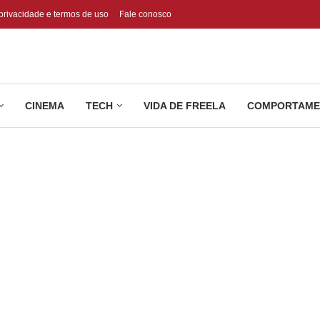
 privacidade e termos de uso
Fale conosco
CINEMA
TECH
VIDA DE FREELA
COMPORTAME