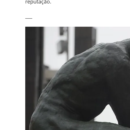
reputação.
___