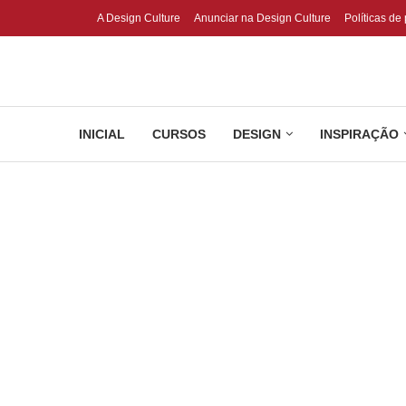
A Design Culture
Anunciar na Design Culture
Políticas de
INICIAL
CURSOS
DESIGN
INSPIRAÇÃO