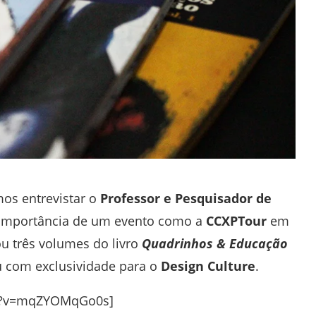
mos entrevistar o
Professor e Pesquisador de
 importância de um evento como a
CCXPTour
em
ou três volumes do livro
Quadrinhos & Educação
ou com exclusividade para o
Design Culture
.
ch?v=mqZYOMqGo0s]