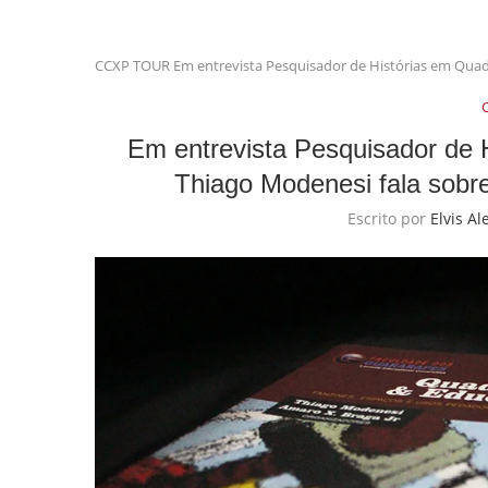
CCXP TOUR
Em entrevista Pesquisador de Histórias em Quad
Em entrevista Pesquisador de 
Thiago Modenesi fala sob
Escrito por
Elvis Al