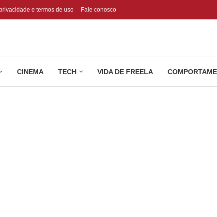
 privacidade e termos de uso
Fale conosco
CINEMA
TECH
VIDA DE FREELA
COMPORTAME