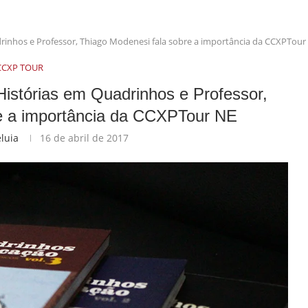
rinhos e Professor, Thiago Modenesi fala sobre a importância da CCXPTour
CCXP TOUR
Histórias em Quadrinhos e Professor,
re a importância da CCXPTour NE
eluia
16 de abril de 2017