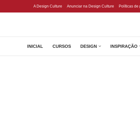
A Design Culture
Anunciar na Design Culture
Políticas de
INICIAL
CURSOS
DESIGN
INSPIRAÇÃO