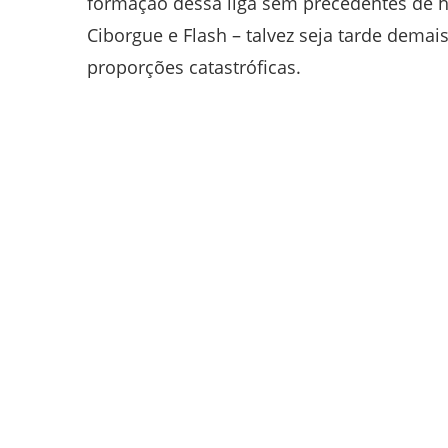
formação dessa liga sem precedentes de 
Ciborgue e Flash – talvez seja tarde demai
proporções catastróficas.