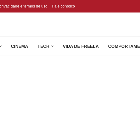
 privacidade e termos de uso
Fale conosco
CINEMA
TECH
VIDA DE FREELA
COMPORTAME