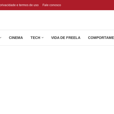
 privacidade e termos de uso
Fale conosco
CINEMA
TECH
VIDA DE FREELA
COMPORTAME