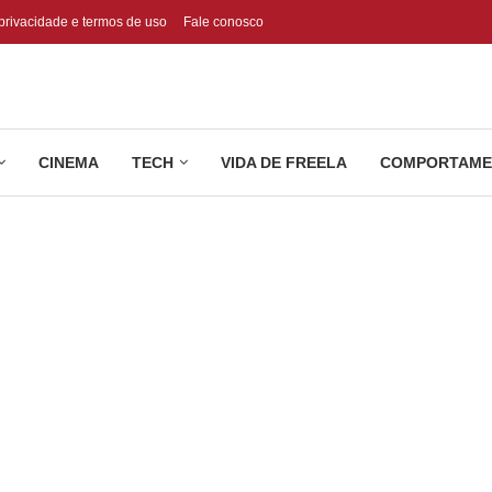
 privacidade e termos de uso
Fale conosco
CINEMA
TECH
VIDA DE FREELA
COMPORTAME