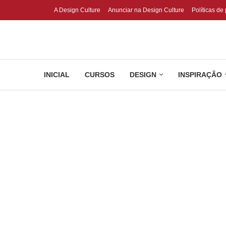
A Design Culture
Anunciar na Design Culture
Políticas de
INICIAL
CURSOS
DESIGN
INSPIRAÇÃO