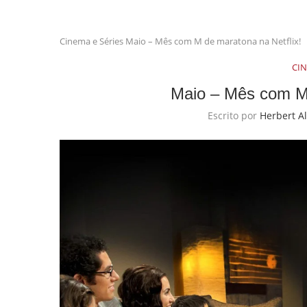
Cinema e Séries
Maio – Mês com M de maratona na Netflix!
CIN
Maio – Mês com M 
Escrito por
Herbert A