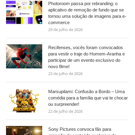
Photoroom passa por rebranding: o
aplicativo de remoção de fundo que se
tornou uma solução de imagens para e-
commerce
29 de julho de 2026
Recifenses, vocês foram convocados
para vestir o traje do Homem-Aranha e
participar de um evento exclusivo do
novo filme!
23 de julho de 2026
Marsupilami: Confusão a Bordo – Uma
comédia para a família que vai te chocar
ou surpreender!
22 de julho de 2026
Sony Pictures convoca fãs para