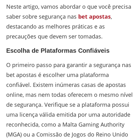
Neste artigo, vamos abordar o que você precisa
saber sobre segurança nas
bet apostas
,
destacando as melhores práticas e as
precauções que devem ser tomadas.
Escolha de Plataformas Confiáveis
O primeiro passo para garantir a segurança nas
bet apostas é escolher uma plataforma
confiável. Existem inúmeras casas de apostas
online, mas nem todas oferecem o mesmo nível
de segurança. Verifique se a plataforma possui
uma licença válida emitida por uma autoridade
reconhecida, como a Malta Gaming Authority
(MGA) ou a Comissão de Jogos do Reino Unido