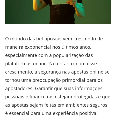
O mundo das bet apostas vem crescendo de
maneira exponencial nos últimos anos,
especialmente com a popularização das
plataformas online. No entanto, com esse
crescimento, a segurança nas apostas online se
tornou uma preocupação primordial para os
apostadores. Garantir que suas informações
pessoais e financeiras estejam protegidas e que
as apostas sejam feitas em ambientes seguros
é essencial para uma experiência positiva.