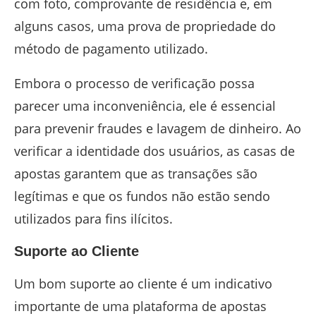
com foto, comprovante de residência e, em
alguns casos, uma prova de propriedade do
método de pagamento utilizado.
Embora o processo de verificação possa
parecer uma inconveniência, ele é essencial
para prevenir fraudes e lavagem de dinheiro. Ao
verificar a identidade dos usuários, as casas de
apostas garantem que as transações são
legítimas e que os fundos não estão sendo
utilizados para fins ilícitos.
Suporte ao Cliente
Um bom suporte ao cliente é um indicativo
importante de uma plataforma de apostas