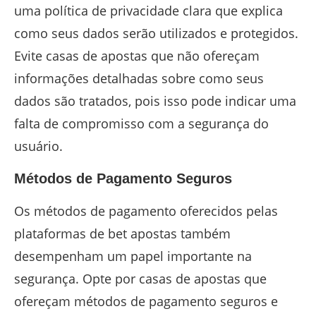
uma política de privacidade clara que explica
como seus dados serão utilizados e protegidos.
Evite casas de apostas que não ofereçam
informações detalhadas sobre como seus
dados são tratados, pois isso pode indicar uma
falta de compromisso com a segurança do
usuário.
Métodos de Pagamento Seguros
Os métodos de pagamento oferecidos pelas
plataformas de bet apostas também
desempenham um papel importante na
segurança. Opte por casas de apostas que
ofereçam métodos de pagamento seguros e