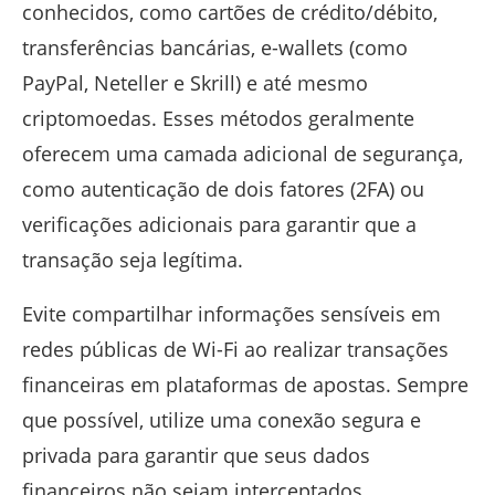
conhecidos, como cartões de crédito/débito,
transferências bancárias, e-wallets (como
PayPal, Neteller e Skrill) e até mesmo
criptomoedas. Esses métodos geralmente
oferecem uma camada adicional de segurança,
como autenticação de dois fatores (2FA) ou
verificações adicionais para garantir que a
transação seja legítima.
Evite compartilhar informações sensíveis em
redes públicas de Wi-Fi ao realizar transações
financeiras em plataformas de apostas. Sempre
que possível, utilize uma conexão segura e
privada para garantir que seus dados
financeiros não sejam interceptados.