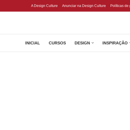
A Design Culture
Anunciar na Design Culture
Políticas de
INICIAL
CURSOS
DESIGN
INSPIRAÇÃO