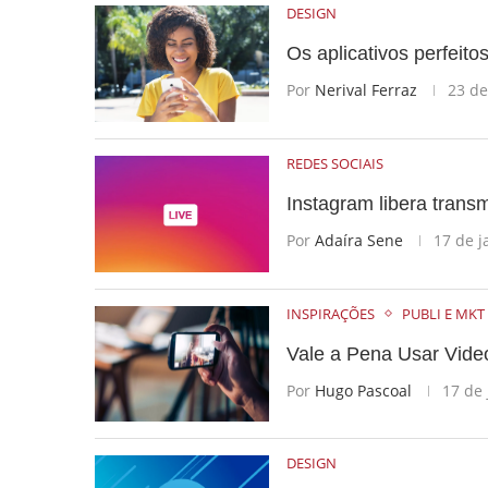
DESIGN
Os aplicativos perfeito
Por
Nerival Ferraz
23 de
REDES SOCIAIS
Instagram libera transm
Por
Adaíra Sene
17 de j
INSPIRAÇÕES
PUBLI E MKT
Vale a Pena Usar Vide
Por
Hugo Pascoal
17 de 
DESIGN