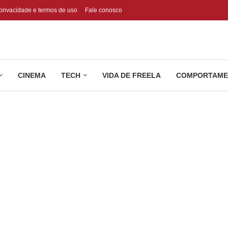
 privacidade e termos de uso
Fale conosco
CINEMA
TECH
VIDA DE FREELA
COMPORTAME