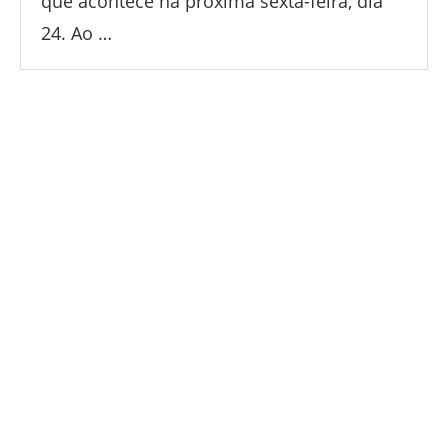
que acontece na próxima sexta-feira, dia
24. Ao …