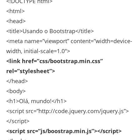
<!DOCTYPE html>
<html>
<head>
<title>Usando o Bootstrap</title>
<meta name=”viewport” content=”width=device-
width, initial-scale=1.0″>
<link href=”css/bootstrap.min.css”
rel=”stylesheet”>
</head>
<body>
<h1>Olá, mundo!</h1>
<script src=”http://code.jquery.com/jquery.js”>
</script>
<script src=”js/boostrap.min.js”></script>