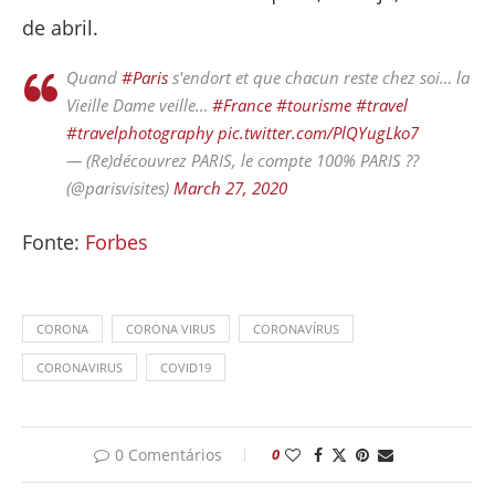
de abril.
Quand
#Paris
s'endort et que chacun reste chez soi… la
Vieille Dame veille…
#France
#tourisme
#travel
#travelphotography
pic.twitter.com/PlQYugLko7
— (Re)découvrez PARIS, le compte 100% PARIS ??
(@parisvisites)
March 27, 2020
Fonte:
Forbes
CORONA
CORONA VIRUS
CORONAVÍRUS
CORONAVIRUS
COVID19
0 Comentários
0