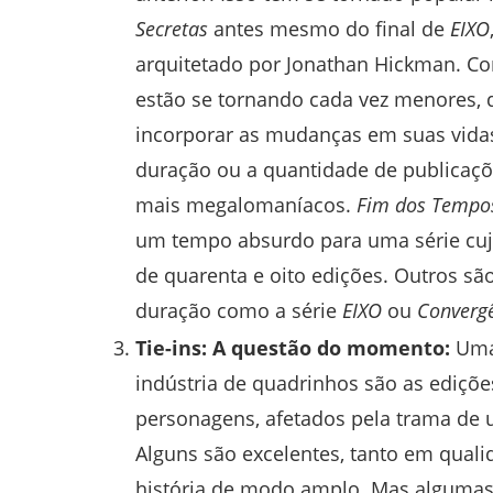
Secretas
antes mesmo do final de
EIXO
arquitetado por Jonathan Hickman. Co
estão se tornando cada vez menores
incorporar as mudanças em suas vidas.
duração ou a quantidade de publicaçõ
mais megalomaníacos.
Fim dos Tempo
um tempo absurdo para uma série cuja
de quarenta e oito edições. Outros s
duração como a série
EIXO
ou
Converg
Tie-ins: A questão do momento:
Uma
indústria de quadrinhos são as edições
personagens, afetados pela trama de
Alguns são excelentes, tanto em qua
história de modo amplo. Mas algumas