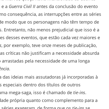
, e a
Guerra Civil II
antes da conclusão do evento
mo consequência, as interrupções entre as séries
, de modo que os personagens não têm tempo de
 Entretanto, não menos prejudicial que isso é a
es desses eventos, que estão cada vez maiores e
s
, por exemplo, teve onze meses de publicação,
s críticas não justificam a necessidade absurda
ão arrastadas pela necessidade de uma longa
ência
.
 das ideias mais assutadoras já incorporadas à
 especiais dentro dos títulos de outros
 uma mega-saga, isso é chamado de
tie-ins
.
lidade própria quanto como complemento para a
 séries exageram, de forma que os
tie-ins
se