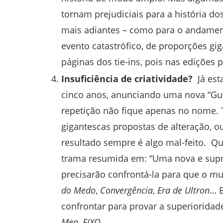
tornam prejudiciais para a história do
mais adiantes – como para o andamen
evento catastrófico, de proporções gig
páginas dos tie-ins, pois nas edições pr
Insuficiência de criatividade?
Já es
cinco anos, anunciando uma nova “Gue
repetição não fique apenas no nome. 
gigantescas propostas de alteração, 
resultado sempre é algo mal-feito. Q
trama resumida em: “Uma nova e supr
precisarão confrontá-la para que o mu
do Medo
,
Convergência
,
Era de Ultron
… E
confrontar para provar a superiorida
Men
,
EIXO
…