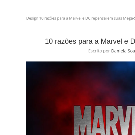
Design
10 razões para a Marvel e DC repensarem suas Mega-
10 razões para a Marvel e
Escrito por
Daniela So