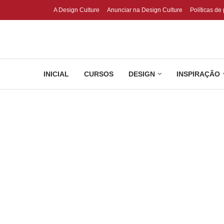
A Design Culture
Anunciar na Design Culture
Políticas de
INICIAL
CURSOS
DESIGN
INSPIRAÇÃO