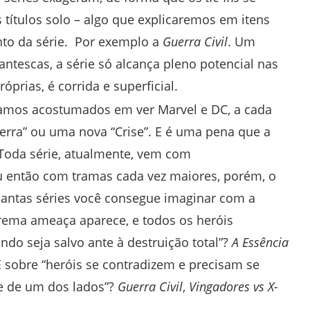
s títulos solo – algo que explicaremos em itens
to da série. Por exemplo a
Guerra Civil
. Um
antescas, a série só alcança pleno potencial nas
óprias, é corrida e superficial.
tamos acostumados em ver Marvel e DC, a cada
rra” ou uma nova “Crise”. E é uma pena que a
Toda série, atualmente, vem com
ou então com tramas cada vez maiores, porém, o
uantas séries você consegue imaginar com a
ema ameaça aparece, e todos os heróis
ndo seja salvo ante à destruição total”?
A Essência
 sobre “heróis se contradizem e precisam se
de de um dos lados”?
Guerra Civil
,
Vingadores vs X-