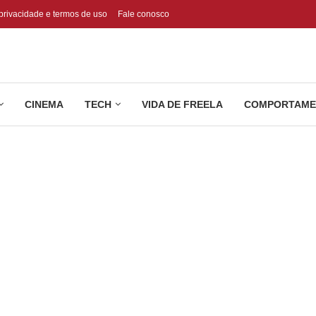
 privacidade e termos de uso
Fale conosco
CINEMA
TECH
VIDA DE FREELA
COMPORTAME