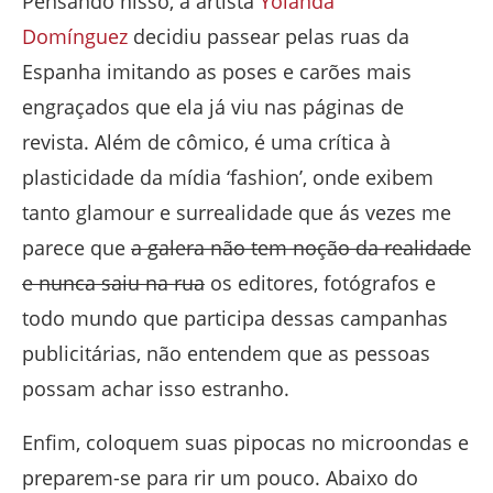
Pensando nisso, a artista
Yolanda
Domínguez
decidiu passear pelas ruas da
Espanha imitando as poses e carões mais
engraçados que ela já viu nas páginas de
revista. Além de cômico, é uma crítica à
plasticidade da mídia ‘fashion’, onde exibem
tanto glamour e surrealidade que ás vezes me
parece que
a galera não tem noção da realidade
e nunca saiu na rua
os editores, fotógrafos e
todo mundo que participa dessas campanhas
publicitárias, não entendem que as pessoas
possam achar isso estranho.
Enfim, coloquem suas pipocas no microondas e
preparem-se para rir um pouco. Abaixo do