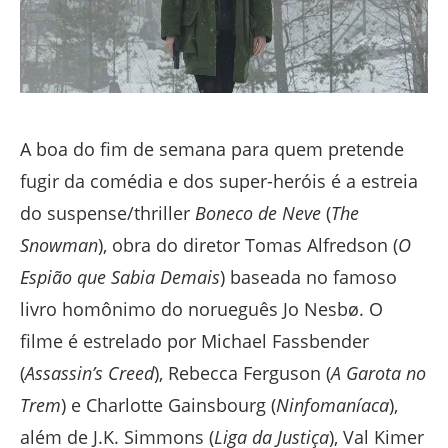
A boa do fim de semana para quem pretende
fugir da comédia e dos super-heróis é a estreia
do suspense/thriller
Boneco de Neve
(
The
Snowman
), obra do diretor Tomas Alfredson (
O
Espião que Sabia Demais
) baseada no famoso
livro homônimo do norueguês Jo Nesbø. O
filme é estrelado por Michael Fassbender
(
Assassin’s Creed
), Rebecca Ferguson (
A Garota no
Trem
) e Charlotte Gainsbourg (
Ninfomaníaca
),
além de J.K. Simmons (
Liga da Justiça
), Val Kimer