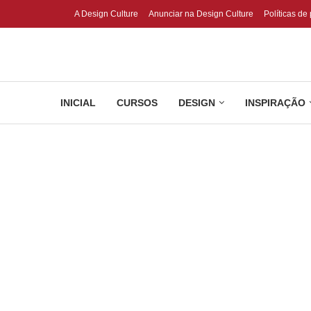
A Design Culture
Anunciar na Design Culture
Políticas de
INICIAL
CURSOS
DESIGN
INSPIRAÇÃO