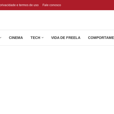
 privacidade e termos de uso
Fale conosco
CINEMA
TECH
VIDA DE FREELA
COMPORTAME