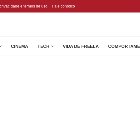
 privacidade e termos de uso
Fale conosco
CINEMA
TECH
VIDA DE FREELA
COMPORTAME