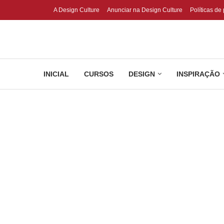
A Design Culture
Anunciar na Design Culture
Políticas de
INICIAL
CURSOS
DESIGN
INSPIRAÇÃO