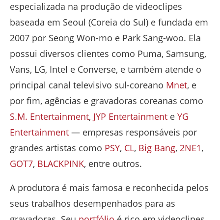
especializada na produção de videoclipes
baseada em Seoul (Coreia do Sul) e fundada em
2007 por Seong Won-mo e Park Sang-woo. Ela
possui diversos clientes
como Puma, Samsung,
Vans, LG, Intel e Converse, e também atende o
principal canal televisivo sul-coreano
Mnet
, e
por fim, agências e gravadoras coreanas como
S.M. Entertainment
,
JYP Entertainment
e
YG
Entertainment
— empresas responsáveis por
grandes artistas como
PSY
,
CL
,
Big Bang
,
2NE1
,
GOT7
,
BLACKPINK
, entre outros.
A produtora é mais famosa e reconhecida pelos
seus trabalhos desempenhados para as
gravadoras. Seu
portfólio
é rico em videoclipes