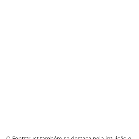
O Fontstruct também se destaca pela intuição e