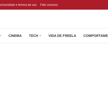
 privacidade e termos de uso
Fale conosco
CINEMA
TECH
VIDA DE FREELA
COMPORTAME