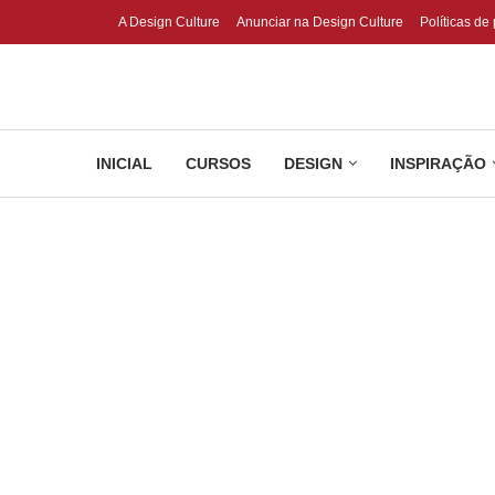
A Design Culture
Anunciar na Design Culture
Políticas de
INICIAL
CURSOS
DESIGN
INSPIRAÇÃO