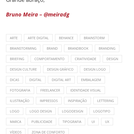
Bruno Meira – @meiradg
ARTE
ARTE DIGITAL
BEHANCE
BRAINSTORM
BRAINSTORMING
BRAND
BRANDBOOK
BRANDING
BRIEFING
COMPORTAMENTO
CRIATIVIDADE
DESIGN
DESIGN CULTURE
DESIGN GRÁFICO
DESIGN LOGO
DICAS
DIGITAL
DIGITAL ART
EMBALAGEM
FOTOGRAFIA
FREELANCER
IDENTIDADE VISUAL
ILUSTRAÇÃO
IMPRESSOS
INSPIRAÇÃO
LETTERING
LOGO
LOGO DESIGN
LOGODESIGN
LOGOTIPO
MARCA
PUBLICIDADE
TIPOGRAFIA
UI
UX
VÍDEOS
ZONA DE CONFORTO