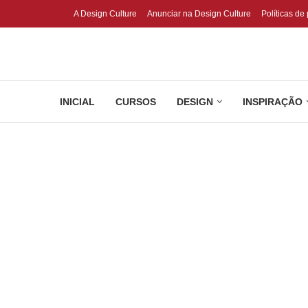
A Design Culture
Anunciar na Design Culture
Políticas de
INICIAL
CURSOS
DESIGN
INSPIRAÇÃO