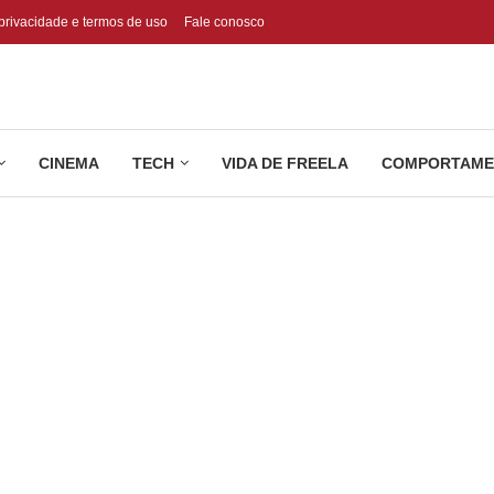
 privacidade e termos de uso
Fale conosco
CINEMA
TECH
VIDA DE FREELA
COMPORTAME