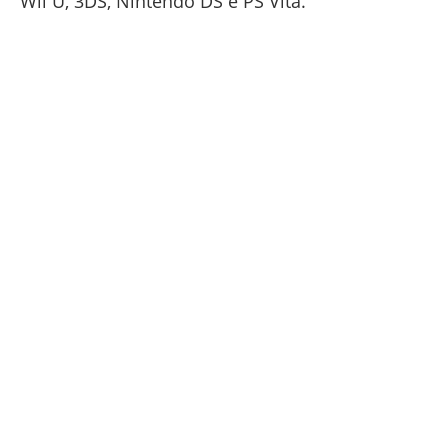
Wii U, 3DS, Nintendo DS e PS Vita.