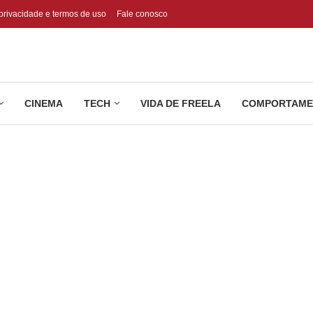
 privacidade e termos de uso
Fale conosco
CINEMA
TECH
VIDA DE FREELA
COMPORTAME