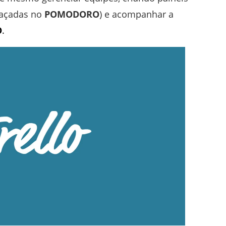
traçadas no
POMODORO
) e acompanhar a
O
.