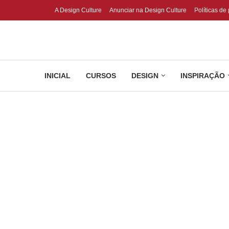
A Design Culture
Anunciar na Design Culture
Políticas de
INICIAL
CURSOS
DESIGN
INSPIRAÇÃO