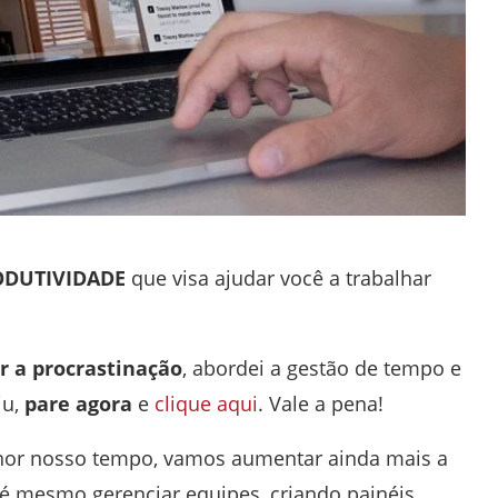
DUTIVIDADE
que visa ajudar você a trabalhar
r a procrastinação
, abordei a gestão de tempo e
iu,
pare agora
e
clique aqui
. Vale a pena!
hor nosso tempo, vamos aumentar ainda mais a
té mesmo gerenciar equipes, criando painéis