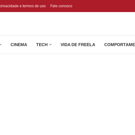
 privacidade e termos de uso
Fale conosco
CINEMA
TECH
VIDA DE FREELA
COMPORTAME