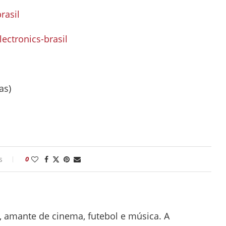
rasil
ctronics-brasil
as)
s
0
ca, amante de cinema, futebol e música. A