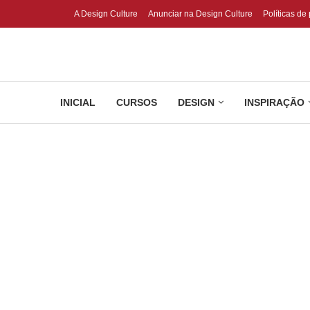
A Design Culture
Anunciar na Design Culture
Políticas de
INICIAL
CURSOS
DESIGN
INSPIRAÇÃO