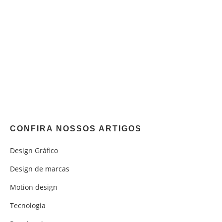
CONFIRA NOSSOS ARTIGOS
Design Gráfico
Design de marcas
Motion design
Tecnologia