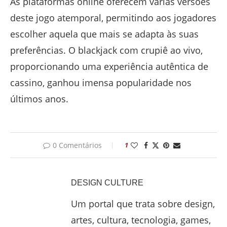
As plataformas online oferecem várias versões
deste jogo atemporal, permitindo aos jogadores
escolher aquela que mais se adapta às suas
preferências. O blackjack com crupiê ao vivo,
proporcionando uma experiência autêntica de
cassino, ganhou imensa popularidade nos
últimos anos.
0 Comentários
1
DESIGN CULTURE
Um portal que trata sobre design,
artes, cultura, tecnologia, games,