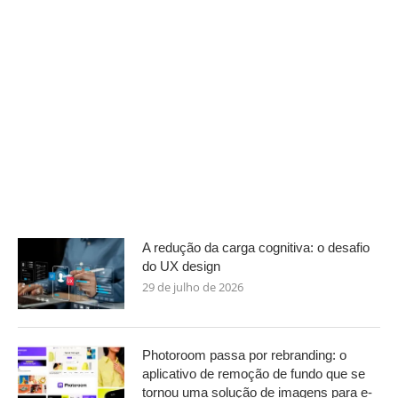
A redução da carga cognitiva: o desafio
do UX design
29 de julho de 2026
Photoroom passa por rebranding: o
aplicativo de remoção de fundo que se
tornou uma solução de imagens para e-