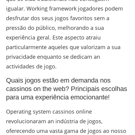
igualar. Working framework jogadores podem
desfrutar dos seus jogos favoritos sem a
pressão do público, melhorando a sua
experiência geral. Este aspecto atraiu
particularmente aqueles que valorizam a sua
privacidade enquanto se dedicam an
actividades de jogo.
Quais jogos estão em demanda nos
cassinos on the web? Principais escolhas
para uma experiência emocionante!
Operating system cassinos online
revolucionaram an indústria de jogos,
oferecendo uma vasta gama de jogos ao nosso