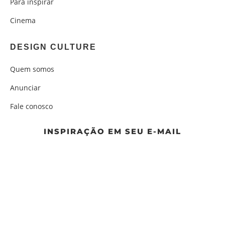
Para inspirar
Cinema
DESIGN CULTURE
Quem somos
Anunciar
Fale conosco
INSPIRAÇÃO EM SEU E-MAIL