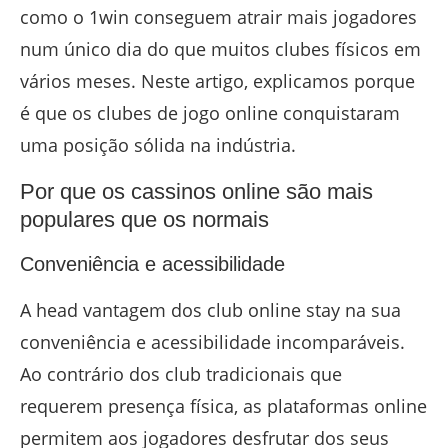
como o 1win conseguem atrair mais jogadores
num único dia do que muitos clubes físicos em
vários meses. Neste artigo, explicamos porque
é que os clubes de jogo online conquistaram
uma posição sólida na indústria.
Por que os cassinos online são mais
populares que os normais
Conveniência e acessibilidade
A head vantagem dos club online stay na sua
conveniência e acessibilidade incomparáveis.
Ao contrário dos club tradicionais que
requerem presença física, as plataformas online
permitem aos jogadores desfrutar dos seus