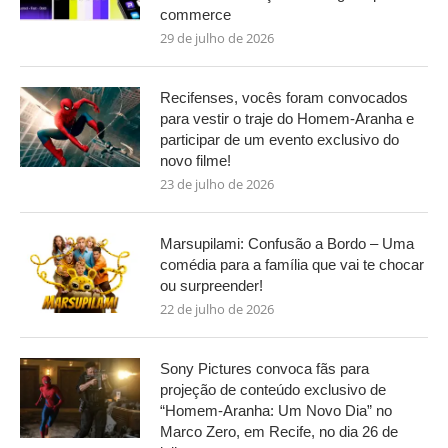
commerce
29 de julho de 2026
Recifenses, vocês foram convocados
para vestir o traje do Homem-Aranha e
participar de um evento exclusivo do
novo filme!
23 de julho de 2026
Marsupilami: Confusão a Bordo – Uma
comédia para a família que vai te chocar
ou surpreender!
22 de julho de 2026
Sony Pictures convoca fãs para
projeção de conteúdo exclusivo de
“Homem-Aranha: Um Novo Dia” no
Marco Zero, em Recife, no dia 26 de