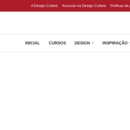
A Design Culture
Anunciar na Design Culture
Políticas de
INICIAL
CURSOS
DESIGN
INSPIRAÇÃO