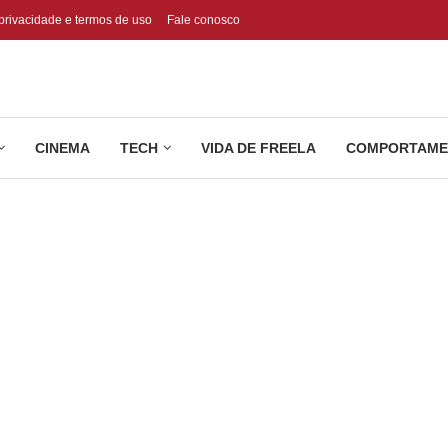
 privacidade e termos de uso
Fale conosco
CINEMA
TECH
VIDA DE FREELA
COMPORTAME