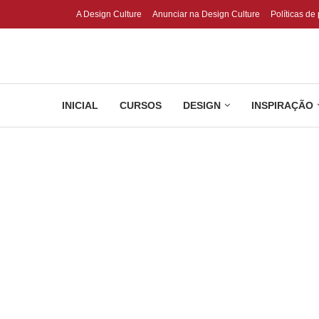
A Design Culture
Anunciar na Design Culture
Políticas de
INICIAL
CURSOS
DESIGN
INSPIRAÇÃO