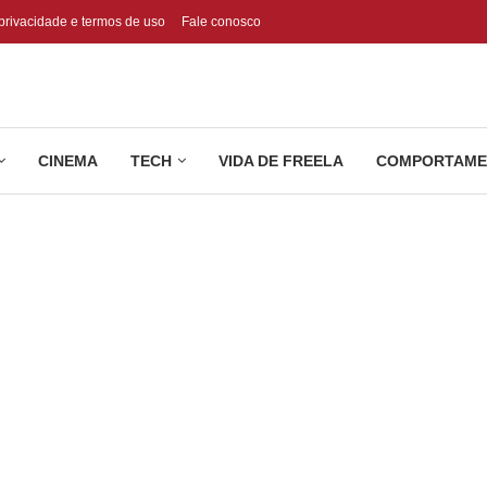
 privacidade e termos de uso
Fale conosco
CINEMA
TECH
VIDA DE FREELA
COMPORTAME