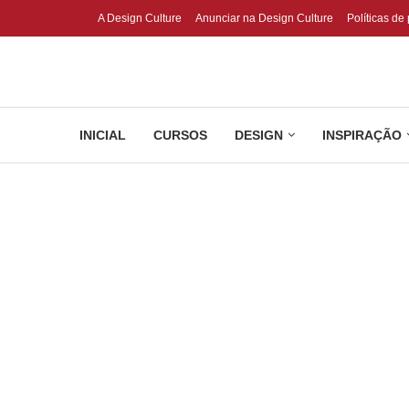
A Design Culture
Anunciar na Design Culture
Políticas de
INICIAL
CURSOS
DESIGN
INSPIRAÇÃO