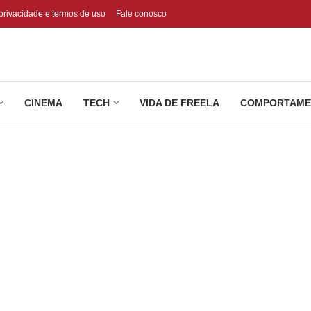
 privacidade e termos de uso
Fale conosco
CINEMA
TECH
VIDA DE FREELA
COMPORTAME